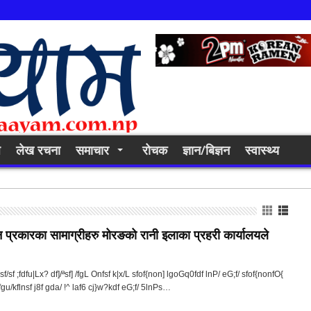
ि
लेख रचना
समाचार
रोचक
ज्ञान/बिज्ञन
स्वास्थ्य
न प्रकारका सामाग्रीहरु मोरङको रानी इलाका प्रहरी कार्यालयले
|sf/sf ;fdfu|Lx? df]/ªsf] /fgL Onfsf k|x/L sfof{non] lgoGq0fdf lnP/ eG;f/ sfof{nonfO{
dxfgu/kflnsf j8f gda/ !^ laf6 cj}w?kdf eG;f/ 5lnPs…