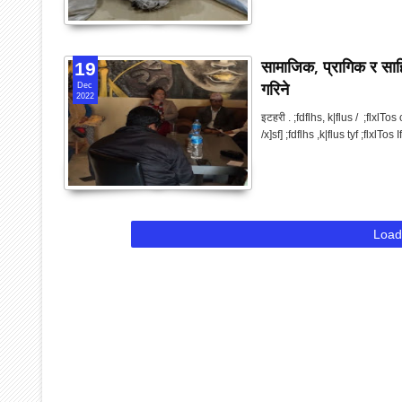
सामाजिक, प्रागिक र साह
19
गरिने
Dec
2022
इटहरी . ;fdflhs, k|flus / ;flxlT
/x]sf] ;fdflhs ,k|flus tyf ;flxlTos
Load