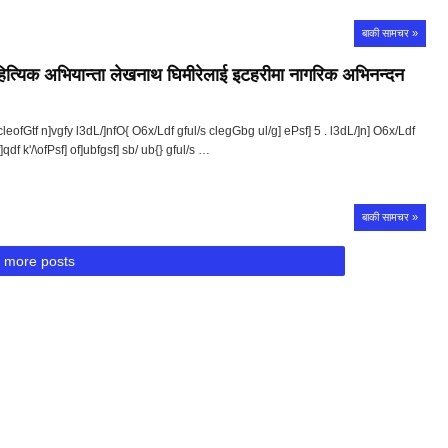
बाकी सामचर »
ित्यिक अभियान्ता लेखनाथ घिमीरेलाई इटहरीमा नागरिक अभिनन्दन
os cleofGtf n]vgfy l3dL/]nfO{ O6x/Ldf gful/s clegGbg ul/g] ePsf] 5 . l3dL/]n] O6x/Ldf
 If]qdf k'/\ofPsf] of]ubfgsf] sb/ ub{} gful/s …
बाकी सामचर »
 more posts