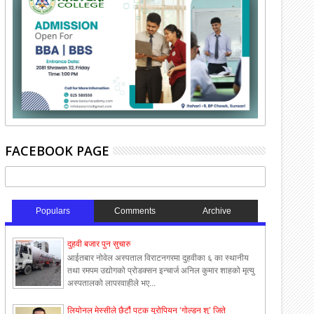
FACEBOOK PAGE
Populars
Comments
Archive
दुहवी बजार पुन सुचारु
आईतबार नोवेल अस्पताल विराटनगरमा दुहवीका ६ का स्थानीय
तथा रमपम उद्योगको प्रोडक्सन इन्चार्ज अनिल कुमार शाहको मृत्यु
अस्पतालको लापरवाहीले भए...
लियोनल मेस्सीले छैटौं पटक युरोपियन ‘गोल्डन शु’ जिते