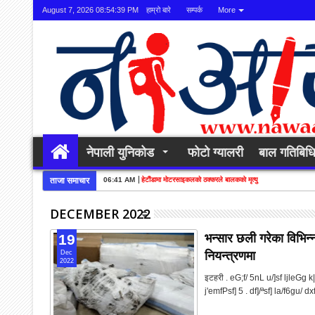
August 7, 2026
08:54:40 PM
हाम्रो बारे
सम्पर्क
More
नेपाली युनिकोड
फोटो ग्यालरी
बाल गतिबिध
ताजा समाचार
06:41 AM
हेटाैंडामा माेटरसाइकलको ठक्करले बालककाे मृत्यु
DECEMBER 2022
भन्सार छली गरेका विभिन्
19
नियन्त्रणमा
Dec
2022
इटहरी . eG;f/ 5nL u/]sf ljleGg k
j'emfPsf] 5 . df]/ªsf] la/f6gu/ 