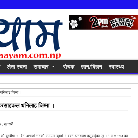
ि
लेख रचना
समाचार
रोचक
ज्ञान/बिज्ञन
स्वास्थ्य
धनिलाइ जिम्मा ।
ोटरसाइकल धनिलाइ जिम्मा ।
८, सुनसरी
ीको दुहबीमा ५ दिन अगाडी रातको समयमा दुहवी ६ वस्ने घनश्याम हलुवाईको लु ५१ प ७४७७ को