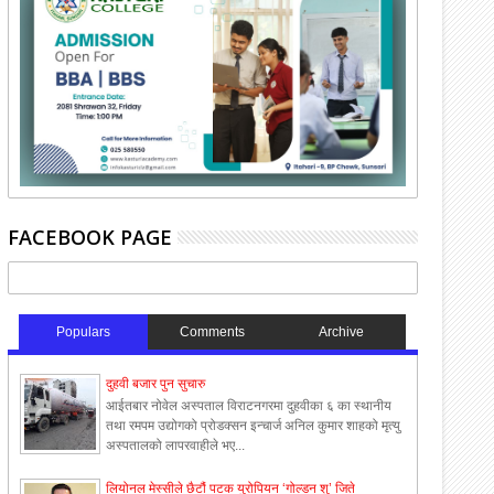
FACEBOOK PAGE
Populars
Comments
Archive
दुहवी बजार पुन सुचारु
आईतबार नोवेल अस्पताल विराटनगरमा दुहवीका ६ का स्थानीय
तथा रमपम उद्योगको प्रोडक्सन इन्चार्ज अनिल कुमार शाहको मृत्यु
अस्पतालको लापरवाहीले भए...
लियोनल मेस्सीले छैटौं पटक युरोपियन ‘गोल्डन शु’ जिते