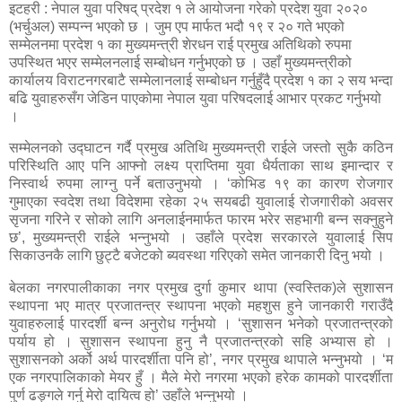
इटहरी : नेपाल युवा परिषद् प्रदेश १ ले आयोजना गरेको प्रदेश युवा २०२०
(भर्चुअल) सम्पन्न भएको छ । जुम एप मार्फत भदौ १९ र २० गते भएको
सम्मेलनमा प्रदेश १ का मुख्यमन्त्री शेरधन राई प्रमुख अतिथिको रुपमा
उपस्थित भएर सम्मेलनलाई सम्बोधन गर्नुभएको छ । उहाँ मुख्यमन्त्रीको
कार्यालय विराटनगरबाटै सम्मेलानलाई सम्बोधन गर्नुहुँदै प्रदेश १ का २ सय भन्दा
बढि युवाहरुसँग जेडिन पाएकोमा नेपाल युवा परिषदलाई आभार प्रकट गर्नुभयो
।
सम्मेलनको उद्घाटन गर्दै प्रमुख अतिथि मुख्यमन्त्री राईले जस्तो सुकै कठिन
परिस्थिति आए पनि आफ्नो लक्ष्य प्राप्तिमा युवा धैर्यताका साथ इमान्दार र
निस्वार्थ रुपमा लाग्नु पर्ने बताउनुभयो । ‘कोभिड १९ का कारण रोजगार
गुमाएका स्वदेश तथा विदेशमा रहेका २५ सयबढी युवालाई रोजगारीको अवसर
सृजना गरिने र सोको लागि अनलाईनमार्फत फारम भरेर सहभागी बन्न सक्नुहुने
छ’, मुख्यमन्त्री राईले भन्नुभयो । उहाँले प्रदेश सरकारले युवालाई सिप
सिकाउनकै लागि छुट्टै बजेटको ब्यवस्था गरिएको समेत जानकारी दिनु भयो ।
बेलका नगरपालीकाका नगर प्रमुख दुर्गा कुमार थापा (स्वस्तिक)ले सुशासन
स्थापना भए मात्र प्रजातन्त्र स्थापना भएको महशुस हुने जानकारी गराउँदै
युवाहरुलाई पारदर्शी बन्न अनुरोध गर्नुभयो । ‘सुशासन भनेको प्रजातन्त्रको
पर्याय हो । सुशासन स्थापना हुनु नै प्रजातन्त्रको सहि अभ्यास हो ।
सुशासनको अर्को अर्थ पारदर्शीता पनि हो’, नगर प्रमुख थापाले भन्नुभयो । ‘म
एक नगरपालिकाको मेयर हुँ । मैले मेरो नगरमा भएको हरेक कामको पारदर्शीता
पुर्ण ढङ्गले गर्नु मेरो दायित्व हो’ उहाँले भन्नुभयो ।