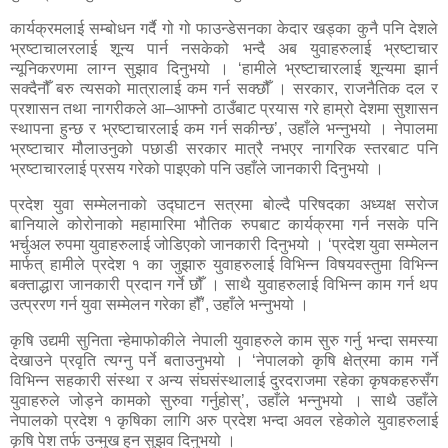
कार्यक्रमलाई सम्बोधन गर्दै गो गो फाउन्डेसनका केदार खड्का कुनै पनि देशले
भ्रष्टाचालरलाई शून्य पार्न नसकेको भन्दै अब युवाहरुलाई भ्रष्टाचार
न्यूनिकरणमा लाग्न सुझाव दिनुभयो । ‘हामीले भ्रष्टाचारलाई शून्यमा झार्न
सक्दैनौँ बरु त्यसको मात्रालाई कम गर्न सक्छौँ । सरकार, राजनैतिक दल र
प्रशासन तथा नागरीकले आ–आफ्नो ठाउँबाट प्रयास गरे हाम्रो देशमा सुशासन
स्थापना हुन्छ र भ्रष्टाचारलाई कम गर्न सकीन्छ’, उहाँले भन्नुभयो । नेपालमा
भ्रष्टाचार मौलाउनुको पछाडी सरकार मात्रै नभएर नागरिक स्तरबाट पनि
भ्रष्टाचारलाई प्रसय गरेको पाइएको पनि उहाँले जानकारी दिनुभयो ।
प्रदेश युवा सम्मेलनाको उद्घाटन सत्रमा बोल्दै परिषदका अध्यक्ष सरोज
बानियाले कोरोनाको महामारिमा भौतिक रुपबाट कार्यक्रमा गर्न नसके पनि
भर्चुअल रुपमा युवाहरुलाई जोडिएको जानकारी दिनुभयो । ‘प्रदेश युवा सम्मेलन
मार्फत् हामीले प्रदेश १ का जुझारु युवाहरुलाई विभिन्न विषयवस्तुमा विभिन्न
बक्ताद्धारा जानकारी प्रदान गर्ने छौँ । साथै युवाहरुलाई विभिन्न काम गर्न थप
उत्प्ररण गर्न युवा सम्मेलन गरेका हौँ’, उहाँले भन्नुभयो ।
कृषि उद्यमी सुनिता न्हेमाफोकीले नेपाली युवाहरुले काम सुरु गर्नु भन्दा समस्या
देखाउने प्रवृति त्यग्नु पर्ने बताउनुभयो । ‘नेपालको कृषि क्षेत्रमा काम गर्ने
विभिन्न सहकारी संस्था र अन्य संघसंस्थालाई दुरदराजमा रहेका कृषकहरुसँग
युवाहरुले जोड्ने कामको सुरुवा गर्नुहोस्’, उहाँले भन्नुभयो । साथै उहाँले
नेपालको प्रदेश १ कृषिका लागि अरु प्रदेश भन्दा अवल रहेकोले युवाहरुलाई
कृषि पेश तर्फ उन्मुख हुन सुझव दिनुभयो ।