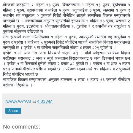
मोरङको कटहरीमा २ महिला १३ पुरुष, विराटनगरमा १ महिला १३ पुरुष, बुढीगंगामा ५
महिला ८ पुरुष, ग्रामथानमा २ महिला ५ पुरुष, रतुवामाईमा ३ पुरुष, जहदामा १ पुरुष र
स्थानीय तह नखुलका २ पुरुषको रिपोर्ट पोजेटिभ आएको सामाजिक विकास मन्त्रालयले
जनाएको छ । मन्त्रालयका अनुसार सुनसरीको इनरुवामा १ महिला १३ पुरुष, धरानमा २
महिला
२ पुरुष, इटहरीमा २, भोक्राहानरसिंहमा २, दुहवीमा १ र स्थानीय तह नखुलेका १
पुरुषमा संक्रमण देखिएको छ ।
उता झापाको कमलगाउँपालिकामा १ महिला १ पुरुष, उदयपुरको स्थानीय तह नखुलेका १
पुरुष र प्रदेश १ बाहिरका ५ पुरुषको रिपोर्ट पोजेटिभ आएको सामाजिक विकास मन्त्रालयले
जनाएको छ । प्रदेश १ मा कोरोना संक्रमितको संख्या ४ हजार ८२९ पुगेको छ ।
प्रदेश १ मा आज १५ जना डिस्चार्ज भएका छन् । वीपी कोइराला स्वास्थ्य विज्ञान
प्रतिष्ठान धरानबाट ८ जना र न्युरो अस्पताल विराटनगरबाट ७ जना डिस्चार्ज भएका छन्
। प्रदेश १ मा डिस्चार्ज हुनेको संख्या २ हजार ७८ पुगेको छ । प्रदेश १ मा आज १ हजार
४८३ जनाको पीसीआर परीक्षण भएको छ । परीक्षण भएका मध्ये १५ महिला र ७२ पुरुषको
रिपोर्ट पोजेटिभ आएको छ ।
सामाजिक विकास मन्त्रालयका अनुसार हालसम्म १ लाख ९ हजार १६ जनाको पीसीआर
परीक्षण गरिएको छ ।
NAWA AAYAM
at
4:03 AM
Share
No comments: